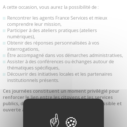
A cette occasion, vous aurez la possibilité de :
Rencontrer les agents France Services et mieux
comprendre leur mission,
Participer à des ateliers pratiques (ateliers
numériques),
Obtenir des réponses personnalisées à vos
interrogations,
Être accompagné dans vos démarches administratives,
Assister à des conférences ou échanges autour de
thématiques spécifiques,
Découvrir des initiatives locales et les partenaires
institutionnels présents.
Ces journées constituent un moment privilégié pour
renforcer le lien entre les citoyens et les services
publics, dans une ambiance chaleureuse, accessible et
ouverte à tous.