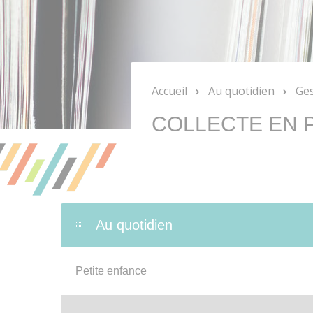
Accueil
Au quotidien
Ges
COLLECTE EN 
Au quotidien
Petite enfance