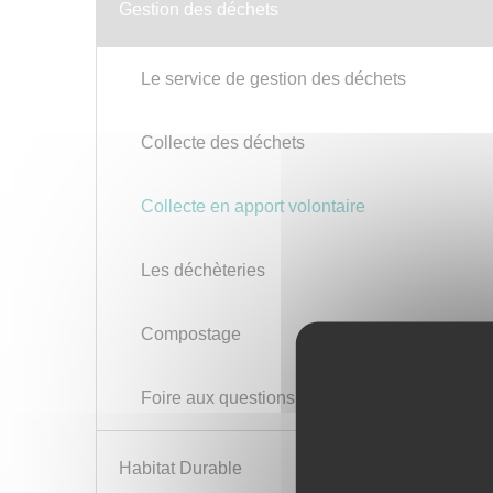
Gestion des déchets
Le service de gestion des déchets
Collecte des déchets
Collecte en apport volontaire
Les déchèteries
Compostage
Foire aux questions
Habitat Durable