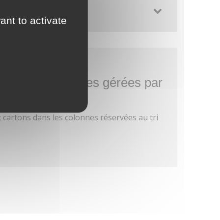
ant to activate
nts des communes gérées par
TOMU
 cartons dans les colonnes réservées au tri