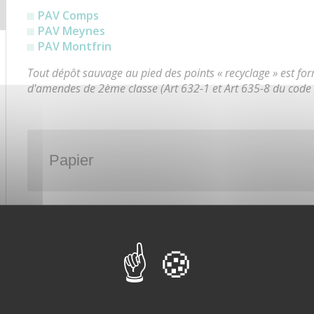
PAV Comps
PAV Meynes
PAV Montfrin
Tout dépôt sauvage au pied des points « recyclage » est for
d'amendes de 2ème classe (Art 632-1 et Art 635-8 du code 
Papier
Verre