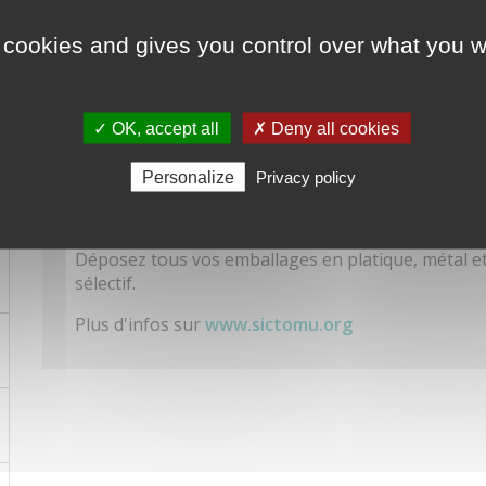
Textile
 cookies and gives you control over what you w
✓ OK, accept all
✗ Deny all cookies
TRI SELECTIF - Pour les habita
Personalize
Privacy policy
le SIC
Déposez tous vos emballages en platique, métal et
sélectif.
Plus d'infos sur
www.sictomu.org