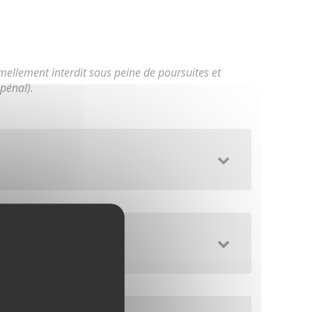
mellement interdit sous peine de poursuites et
pénal).