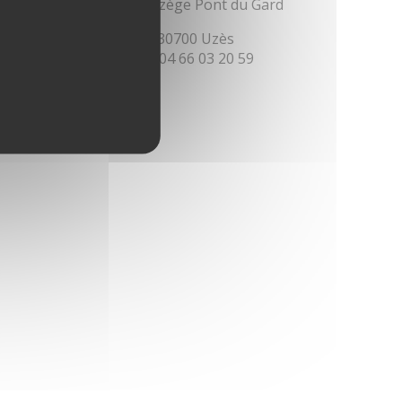
yndicat Mixte du SCoT Uzège Pont du Gard
 avenue du 8 mai 1945 - 30700 Uzès
l : 04 66 03 09 00 - Fax : 04 66 03 20 59