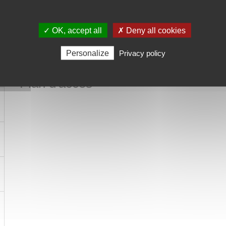
S
le site
www.scot2030.fr
9
✓ OK, accept all
✗ Deny all cookies
Té
Personalize
Privacy policy
Plan d'accès