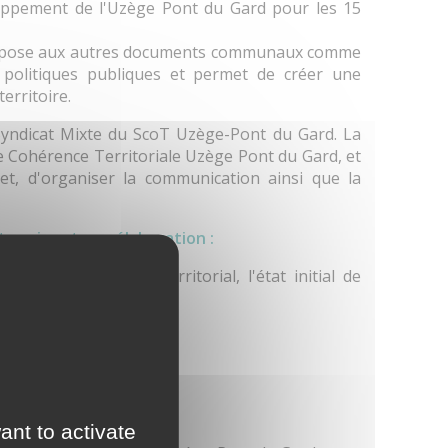
oppement de l'Uzège Pont du Gard pour les 15
s'impose aux autres documents communaux comme
s politiques publiques et permet de créer une
erritoire.
Syndicat Mixte du ScoT Uzège-Pont du Gard. La
e Cohérence Territoriale Uzège Pont du Gard, et
et, d'organiser la communication ainsi que la
terminent son élaboration :
es le diagnostic territorial, l'état initial de
ale,
able (PADD),
ontact
ant to activate