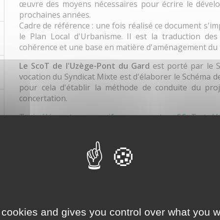
œuvre des moyens nécessaires pour écrire le dével
prochaines années.
Cadre de référence : une fois réalisé ce document 
le Plan Local d'Urbanisme. Il est la traduction de
cohérence et une base en matière d'aménagement du t
Le ScoT de l'Uzège-Pont du Gard
est porté par le 
vocation du Syndicat Mixte est d'élaborer le Schéma d
pour cela d'établir la méthode de conduite du proj
concertation.
Trois éléments successifs composent un SCoT et dé
Le Rapport de Présentation, qui comprend entre autr
l'environnement (EIE) et l'évaluation environnement
Le projet d'Aménagement et de Développement Dur
Le Document d'Orientation Générale (DOG)
C
 cookies and gives you control over what you w
Pour plus d'informations, consultez