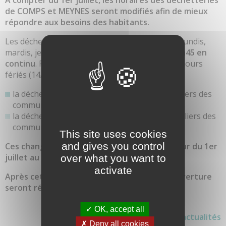
A compter du 1er juillet, les horaires des déchetteries
de COMPS et MEYNES seront modifiés afin de mieux
répondre aux besoins des habitants.
Les déchetteries seront ouvertes au public les lundis,
mardis, jeudis, vendredis et samedis de
8h à 14h45 en
continu
. Fermeture le mercredi, le dimanche et jours
fériés (14/07 et 15/08).
la déchetterie de COMPS accueille les particuliers des
communes de COMPS et MONTFRIN
la déchetterie de MEYNES accueille les particuliers des
communes de MEYNES et SERNHAC
This site uses cookies
and gives you control
Ces changements d'horaires seront en vigueur du 1er
juillet au 31 août.
over what you want to
activate
Après cette date, les horaires habituels d'ouverture
seront rétablis.
✓ OK, accept all
>>> Voir toutes les actualités
✗ Deny all cookies