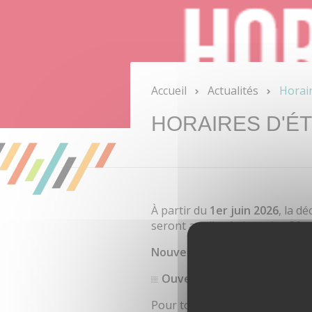
Accueil
Actualités
Horair
HORAIRES D'É
À partir du
1er juin 2026
, la d
seront appliqués jusqu’au
31 a
Nouveaux horaires :
Ouverture quotidienne de 
Pour toute information complé